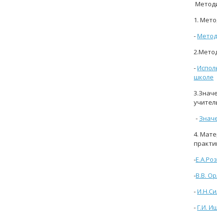
Методи
1. Мет
-
Метод
2.Мето
-
Испол
школе
3.Знач
учител
-
Значе
4. Мат
практи
-
Е.А.Ро
-
В.В. О
-
И.Н.С
-
Г.И. 