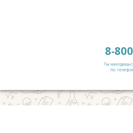
8-800
Ты находишься
по телефон