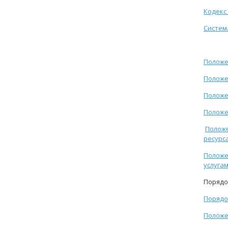
Кодекс
Систем
Положе
Положе
Положе
Положе
Положе
ресурс
Положе
услуга
Порядо
Порядо
Положе