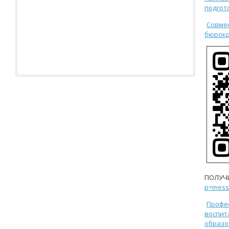
подгот
Совмес
бюрокр
ПОЛУЧИ
p=mess
Профе
воспит
образо