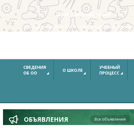
Официальный сайт
Государственное бюджетное общеобразовательн
учреждение средняя общеобразовательная школа №
с углубленным изучением немецкого языка
Калининского района Санкт-Петербурга
СВЕДЕНИЯ
УЧЕБНЫЙ
О ШКОЛЕ
ОБ ОО
ПРОЦЕСС
ОБЪЯВЛЕНИЯ
Все объявления
В соответствии с рекомендациями