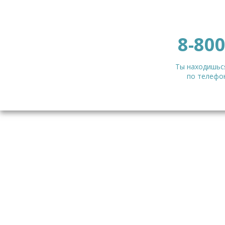
8-800
Ты находишься
по телефон