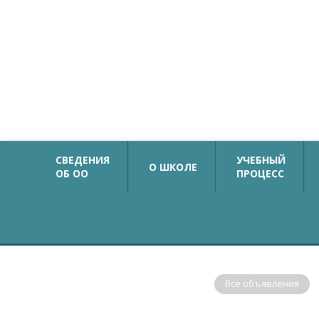
Официальный сайт
Государственное бюджетное общеобразовательн
учреждение средняя общеобразовательная школа №
с углубленным изучением немецкого языка
Калининского района Санкт-Петербурга
СВЕДЕНИЯ
УЧЕБНЫЙ
О ШКОЛЕ
ОБ ОО
ПРОЦЕСС
ОБЪЯВЛЕНИЯ
Все объявления
В соответствии с рекомендациями