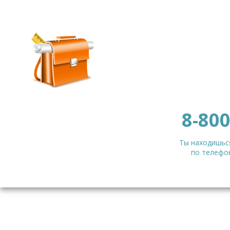
8-800
Ты находишься
по телефон