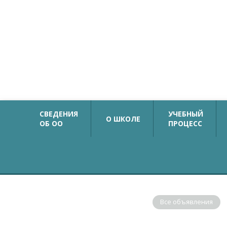
Официальный сайт
Государственное бюджетное общеобразовательн
учреждение средняя общеобразовательная школа №
с углубленным изучением немецкого языка
Калининского района Санкт-Петербурга
СВЕДЕНИЯ
УЧЕБНЫЙ
О ШКОЛЕ
ОБ ОО
ПРОЦЕСС
ОБЪЯВЛЕНИЯ
Все объявления
В соответствии с рекомендациями