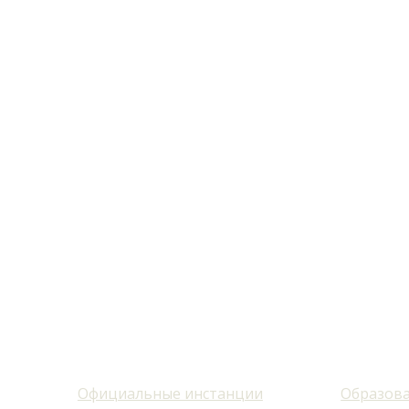
Официальные инстанции
Образова