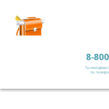
8-800
Ты находишься
по телефон