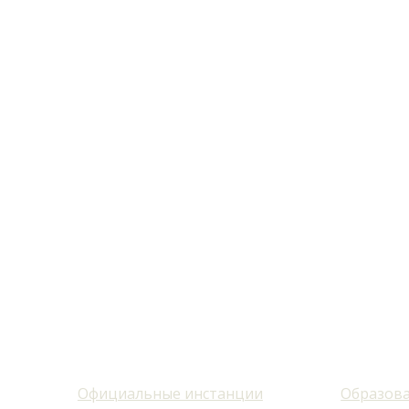
Официальные инстанции
Образова