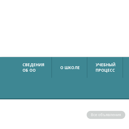
Официальный сайт
Государственное бюджетное общеобразовательн
учреждение средняя общеобразовательная школа №
с углубленным изучением немецкого языка
Калининского района Санкт-Петербурга
СВЕДЕНИЯ
УЧЕБНЫЙ
О ШКОЛЕ
ОБ ОО
ПРОЦЕСС
ОБЪЯВЛЕНИЯ
Все объявления
В соответствии с рекомендациями