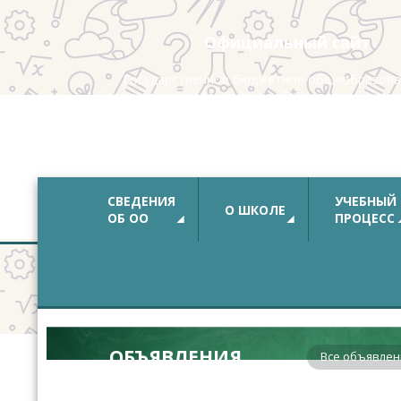
Официальный сайт
Государственное бюджетное общеобразова
учреждение средняя общеобразовательная ш
с углубленным изучением немецкого яз
Калининского района Санкт-Петербур
СВЕДЕНИЯ
УЧЕБНЫЙ
О ШКОЛЕ
ОБ ОО
ПРОЦЕСС
ОБЪЯВЛЕНИЯ
Все объявлен
В соответствии с рекомендациями