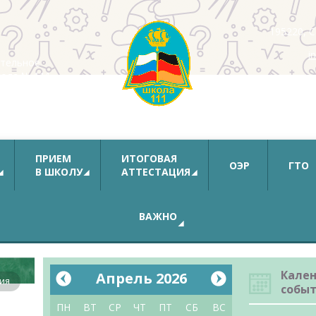
195220, С
i
тельное
кола № 111
ыка
га
ПРИЕМ
ИТОГОВАЯ
ОЭР
ГТО
В ШКОЛУ
АТТЕСТАЦИЯ
ВАЖНО
Кале
Апрель 2026
ия
собы
ПН
ВТ
СР
ЧТ
ПТ
СБ
ВС