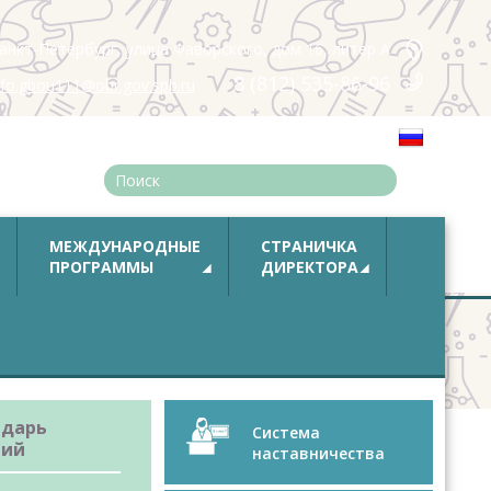
анкт-Петербург, улица Фаворского, дом 16, литер А
8 (812) 535-86-96
nfo.gbou111@obr.gov.spb.ru
Русский
МЕЖДУНАРОДНЫЕ
СТРАНИЧКА
ПРОГРАММЫ
ДИРЕКТОРА
ндарь
Система
тий
наставничества