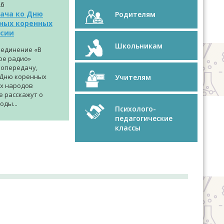
26
ача ко Дню
Родителям
ных коренных
ссии
Школьникам
единение «В
ое радио»
иопередачу,
Дню коренных
Учителям
х народов
е расскажут о
оды...
Психолого-
педагогические
классы