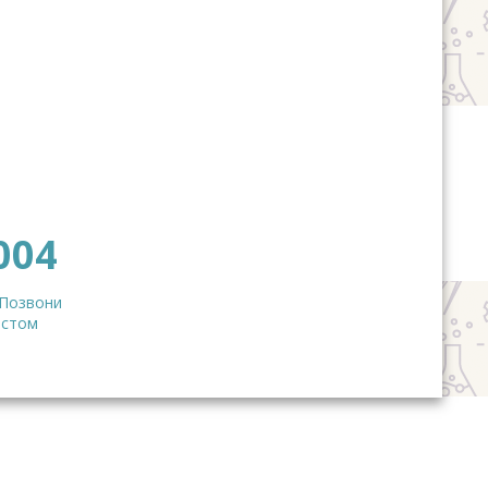
004
 Позвони
истом