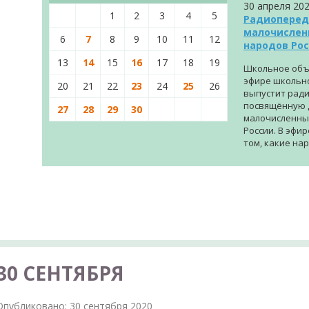
30 апреля 20
1
2
3
4
5
Радиоперед
малочислен
6
7
8
9
10
11
12
народов Ро
13
14
15
16
17
18
19
Школьное объ
эфире школьн
20
21
22
23
24
25
26
выпустит рад
посвящённую 
27
28
29
30
малочисленны
России. В эфир
том, какие нар
30 СЕНТЯБРЯ
Опубликовано: 30 сентября 2020