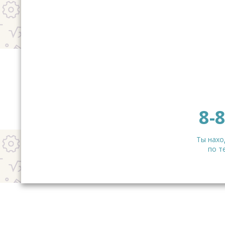
8-
Ты нахо
по т