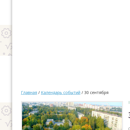
Министерства просвещения Российской
Федерации определены сроки каникул в 2026-
2027 учебном году
Стартовало голосование за объекты
благоустройства: как россияне меняют свои
города
Петербуржцы могут стать волонтерами
проекта «Формирование
комфортной городской среды»
Главная
/
Календарь событий
/ 30 сентября